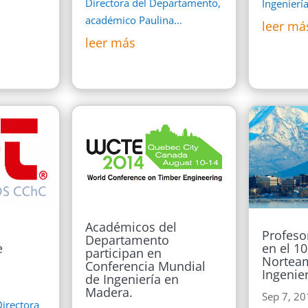
Directora del Departamento,
Ingeniería 
académico Paulina...
leer má
leer más
Académicos del
Profeso
Departamento
e
en el 1
participan en
Nortea
Conferencia Mundial
Ingenie
de Ingeniería en
Madera.
Sep 7, 2
Directora