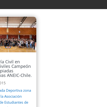
ía Civil en
iviles Campeón
piadas
vas ANEIC-Chile.
2015
iada Deportiva zona
 la Asociación
de Estudiantes de