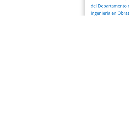
del Departamento 
Ingeniería en Obras
USACH, presentará.
leer más