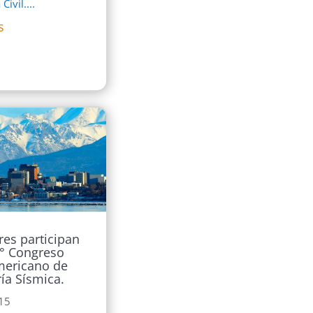
Civil....
s
res participan
0° Congreso
mericano de
ría Sísmica.
015