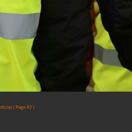
?
ticias
( Page 43 )