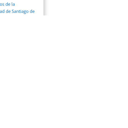
os de la
ad de Santiago de
 Alaska. Una
e participación de
s
rios
VIME
io de Geotecnia y
Educación Continua