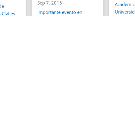
Sep 7, 2015
Académic
de
Universid
Importante evento en
 Civiles
Chile, en
Quebec, Canada. Los
..
important
Académicos del
los...
Departamento de Ingeniería
en Obras...
leer má
leer más
Primera
40
41
42
43
44
Admisión
Laborato
Pregrado
Laborator