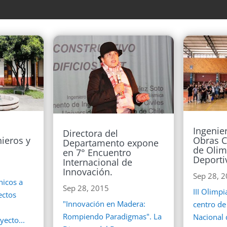
Ingenier
Directora del
nieros y
Obras C
Departamento expone
de Olim
en 7° Encuentro
Deporti
Internacional de
Innovación.
Sep 28, 
nicos a
Sep 28, 2015
III Olimp
ectos
"Innovación en Madera:
centro de
Rompiendo Paradigmas". La
Nacional 
ecto...