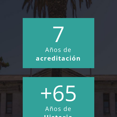
7
Años de
acreditación
+65
Años de