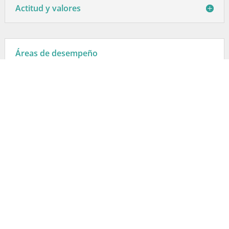
Actitud y valores
Áreas de desempeño
Empresas del sector público y privado,
preferentemente dedicadas a obras públicas,
vivienda, ambiente y construcción, entre otras.
Oficinas de Ingeniería de Proyectos.
Como profesional independiente en labores de
planificación, desarrollo de proyectos, asesorías y
construcción.
En instituciones de educación superior y centros de
investigación.