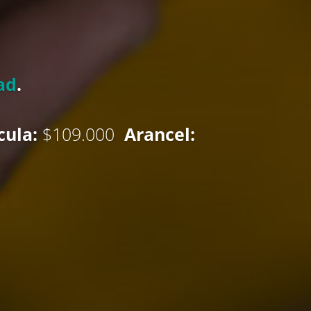
ad
.
cula:
$109.000
Arancel: