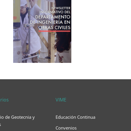
rios
VIME
io de Geotecnia y
Educación Continua
s
Convenios