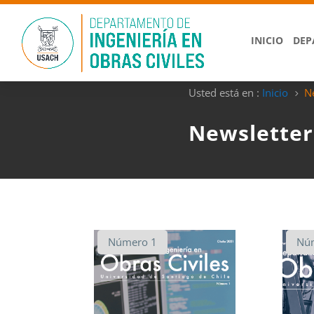
INICIO
DEP
Usted está en :
Inicio
N
5
Newsletter
Número 1
Nú