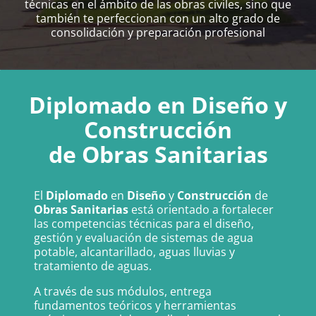
técnicas en el ámbito de las obras civiles, sino que
también te perfeccionan con un alto grado de
consolidación y preparación profesional
Diplomado en Diseño y
Construcción
de Obras Sanitarias
El
Diplomado
en
Diseño
y
Construcción
de
Obras
Sanitarias
está orientado a fortalecer
las competencias técnicas para el diseño,
gestión y evaluación de sistemas de agua
potable, alcantarillado, aguas lluvias y
tratamiento de aguas.
A través de sus módulos, entrega
fundamentos teóricos y herramientas