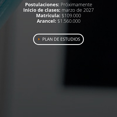
Postulaciones:
Próximamente
Inicio de clases:
marzo de 2027
Matrícula:
$109.000
Arancel:
$1.560.000
PLAN DE ESTUDIOS