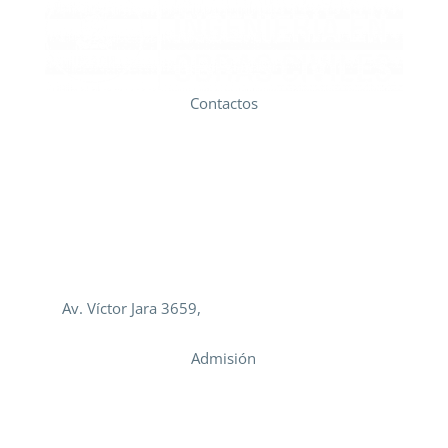
Contactos
Dirección: (+56 2) 271 82 835
email
:
direccion.oocc@usach.cl
Docencia: (+56 2) 271 82 818
email
:
docencia.oocc@usach.cl
Titulaciones: (+56 2) 271 82 806
email
: titulaciones.oocc@usach.cl
Av. Víctor Jara 3659,
Estación Central, Santiago,
Chile
Admisión
Pregrado
Prosecución de Estudios
Diplomados