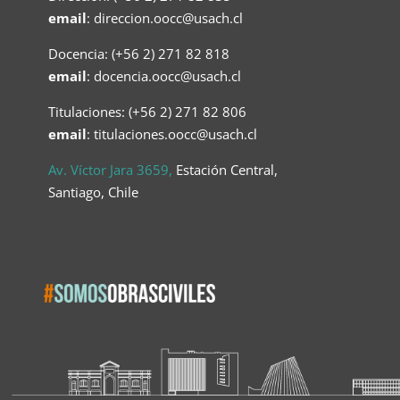
email
:
direccion.oocc@usach.cl
Docencia: (+56 2) 271 82 818
email
:
docencia.oocc@usach.cl
Titulaciones: (+56 2) 271 82 806
email
: titulaciones.oocc@usach.cl
Av. Víctor Jara 3659,
Estación Central,
Santiago, Chile