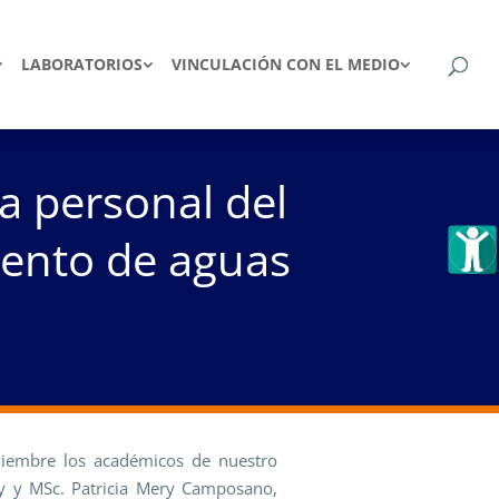
LABORATORIOS
VINCULACIÓN CON EL MEDIO
a personal del
miento de aguas
viembre los académicos de nuestro
ry y MSc. Patricia Mery Camposano,