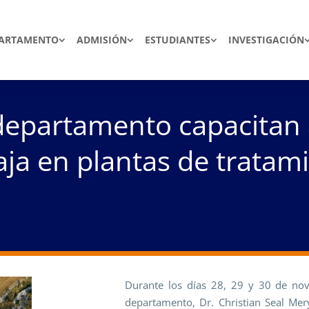
ARTAMENTO
ADMISIÓN
ESTUDIANTES
INVESTIGACIÓN
departamento capacitan 
baja en plantas de trata
Durante los días 28, 29 y 30 de no
departamento, Dr. Christian Seal Me