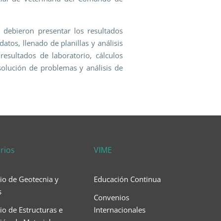
es debieron presentar los resultados
atos, llenado de planillas y análisis
resultados de laboratorio, cálculos
solución de problemas y análisis de
rios
VIME
io de Geotecnia y
Educación Continua
s
Convenios
io de Estructuras e
Internacionales