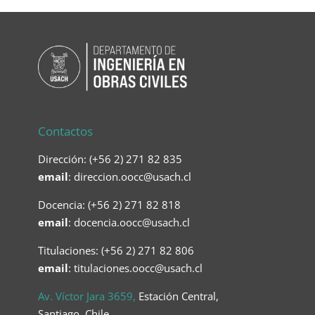
Contactos
Dirección: (+56 2) 271 82 835
email
:
direccion.oocc@usach.cl
Docencia: (+56 2) 271 82 818
email
:
docencia.oocc@usach.cl
Titulaciones: (+56 2) 271 82 806
email
: titulaciones.oocc@usach.cl
Av. Víctor Jara 3659,
Estación Central,
Santiago, Chile