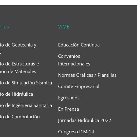
rios
VIME
io de Geotecnia y
Educación Continua
s
Convenios
io de Estructuras e
Internacionales
ción de Materiales
Normas Gráficas / Plantillas
io de Simulación Sísmica
Comité Empresarial
io de Hidráulica
Egresados
o de Ingeniería Sanitaria
En Prensa
rio de Computación
Jornadas Hidráulica 2022
Congreso ICM-14