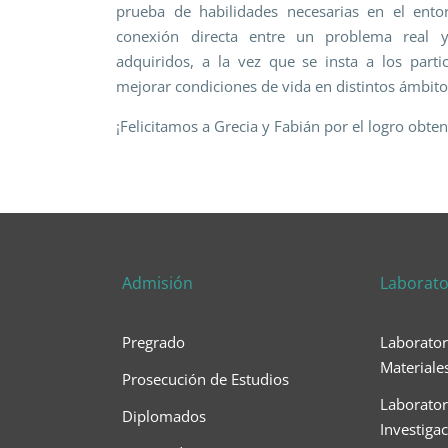
prueba de habilidades necesarias en el entor
conexión directa entre un problema real y
adquiridos, a la vez que se insta a los part
mejorar condiciones de vida en distintos ámbito
¡Felicitamos a Grecia y Fabián por el logro obten
Admisión
Laborato
Pregrado
Laborator
Materiale
Prosecución de Estudios
Laborator
Diplomados
Investiga