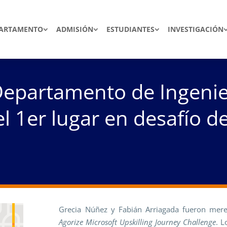
ARTAMENTO
ADMISIÓN
ESTUDIANTES
INVESTIGACIÓN
Departamento de Ingenie
el 1er lugar en desafío 
Grecia Núñez y Fabián Arriagada fueron mere
Agorize Microsoft Upskilling Journey Challenge
. L