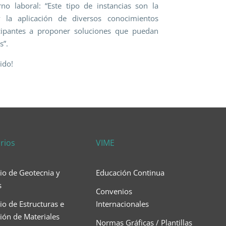
no laboral: “Este tipo de instancias son la
 la aplicación de diversos conocimientos
icipantes a proponer soluciones que puedan
s”.
ido!
rios
VIME
io de Geotecnia y
Educación Continua
s
Convenios
io de Estructuras e
Internacionales
ción de Materiales
Normas Gráficas / Plantillas