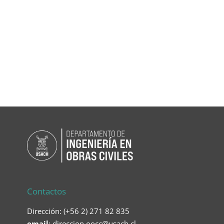
Contactos
Dirección: (+56 2) 271 82 835
email
:
direccion.oocc@usach.cl