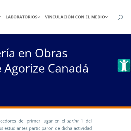
LABORATORIOS
VINCULACIÓN CON EL MEDIO
ría en Obras
de Agorize Canadá
cedores del primer lugar en el
sprint
1 del
os estudiantes participaron de dicha actividad