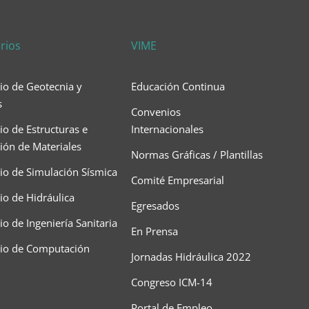
rios
VIME
io de Geotecnia y
Educación Continua
s
Convenios
io de Estructuras e
Internacionales
ción de Materiales
Normas Gráficas / Plantillas
io de Simulación Sísmica
Comité Empresarial
io de Hidráulica
Egresados
o de Ingeniería Sanitaria
En Prensa
rio de Computación
Jornadas Hidráulica 2022
Congreso ICM-14
Portal de Empleo