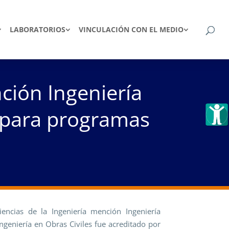
LABORATORIOS
VINCULACIÓN CON EL MEDIO
ción Ingeniería
n para programas
iencias de la Ingeniería mención Ingeniería
geniería en Obras Civiles fue acreditado por