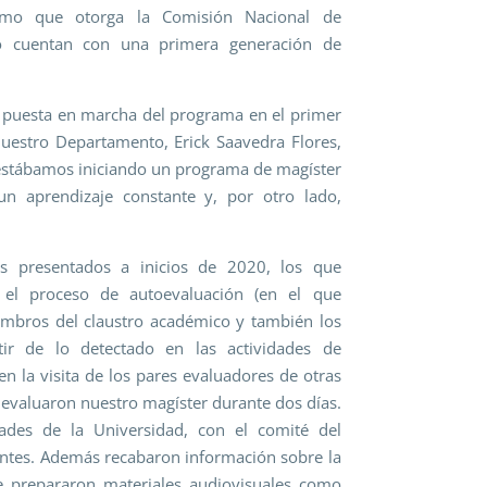
imo que otorga la Comisión Nacional de
o cuentan con una primera generación de
la puesta en marcha del programa en el primer
nuestro Departamento, Erick Saavedra Flores,
 estábamos iniciando un programa de magíster
n aprendizaje constante y, por otro lado,
 presentados a inicios de 2020, los que
, el proceso de autoevaluación (en el que
embros del claustro académico y también los
tir de lo detectado en las actividades de
en la visita de los pares evaluadores de otras
evaluaron nuestro magíster durante dos días.
dades de la Universidad, con el comité del
antes. Además recabaron información sobre la
 se prepararon materiales audiovisuales como