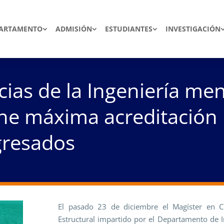
ARTAMENTO
ADMISIÓN
ESTUDIANTES
INVESTIGACIÓN
cias de la Ingeniería men
ene máxima acreditació
gresados
El pasado 23 de diciembre el
Magíster en C
Estructural
impartido por el Departamento de In