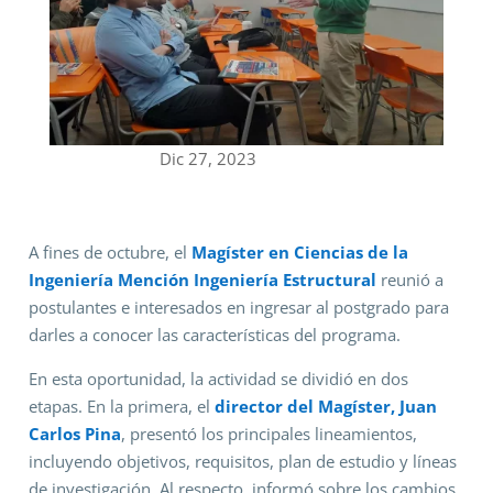
Dic 27, 2023
A fines de octubre, el
Magíster en Ciencias de la
Ingeniería Mención Ingeniería Estructural
reunió a
postulantes e interesados en ingresar al postgrado para
darles a conocer las características del programa.
En esta oportunidad, la actividad se dividió en dos
etapas. En la primera, el
director del Magíster, Juan
Carlos Pina
, presentó los principales lineamientos,
incluyendo objetivos, requisitos, plan de estudio y líneas
de investigación. Al respecto, informó sobre los cambios