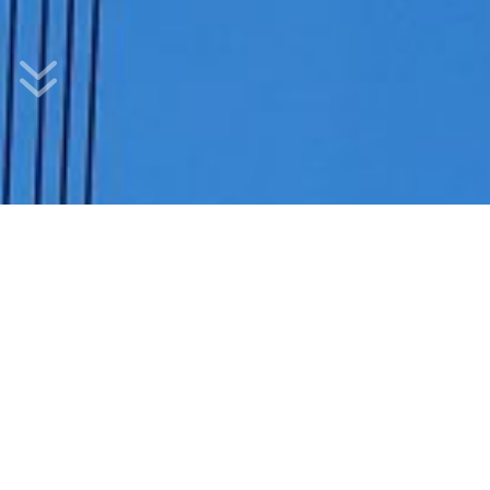
7
Usted está en :
Inicio
Categoría: Autoridades
5
Nuestro Liderazgo y Determinación
Autoridades