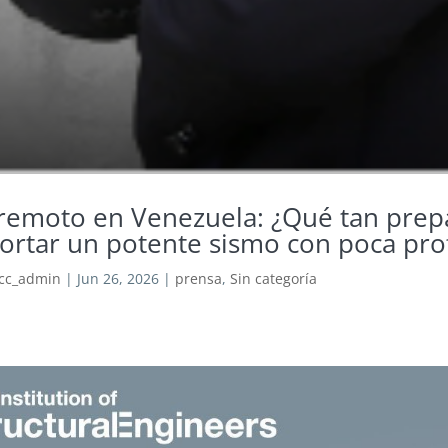
remoto en Venezuela: ¿Qué tan prepa
ortar un potente sismo con poca pr
cc_admin
|
Jun 26, 2026
|
prensa
,
Sin categoría