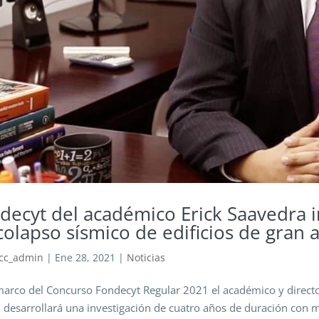
decyt del académico Erick Saavedra i
colapso sísmico de edificios de gran 
cc_admin
|
Ene 28, 2021
|
Noticias
marco del Concurso Fondecyt Regular 2021 el académico y direct
, desarrollará una investigación de cuatro años de duración con m